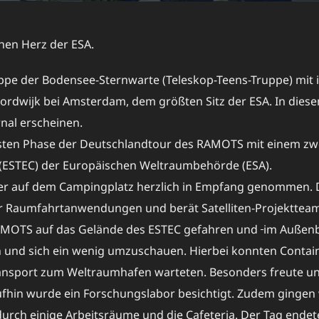
hen Herz der ESA.
uppe der Bodensee-Sternwarte (Teleskop-Teens-Truppe) mi
ordwijk bei Amsterdam, dem größten Sitz der ESA. In diesem
nal erscheinen.
rsten Phase der Deutschlandtour des RAMOTS mit einem zw
ESTEC) der Europäischen Weltraumbehörde (ESA).
r auf dem Campingplatz herzlich in Empfang genommen. Di
r Raumfahrtanwendungen und berät Satelliten-Projektteams
AMOTS auf das Gelände des ESTEC gefahren und
im Außenb
 und sich ein wenig umzuschauen. Hierbei konnten Containe
transport zum Weltraumhafen warteten. Besonders freute u
aufhin wurde ein Forschungslabor besichtigt. Zudem ginge
durch einige Arbeitsräume und die Cafeteria. Der Tag ende