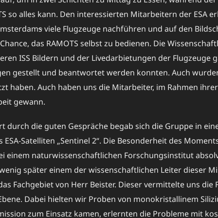
so alles kann. Den interessierten Mitarbeitern der ESA er
 Amsterdam
s
viele Flugzeuge nachführen und auf den Bildsc
e Chance, das RAMOTS selbst zu bedienen. Die Wissenschaftl
eren ISS Bildern und der Livedarbietungen der Flugzeuge 
Fragen gestellt und beantwortet werden konnten. Auch wur
tzt haben. Auch haben uns die Mitarbeiter, im Rahmen ihre
beit gewann.
rt durch die guten Gespräche begab sich die Gruppe in ei
s ESA-Satelliten „Sentinel 2“. Die Besonderheit des Momen
ei einem naturwissenschaftlichen Forschungsinstitut absolv
 wenig später einem der wissenschaftlichen Leiter dieser 
s Fachgebiet von Herr Beister. Dieser vermittelte uns di
 Ebene. Dabei hielten wir Proben von monokristallinem Sili
tamission zum Einsatz kamen, erlernten die Probleme mit ko